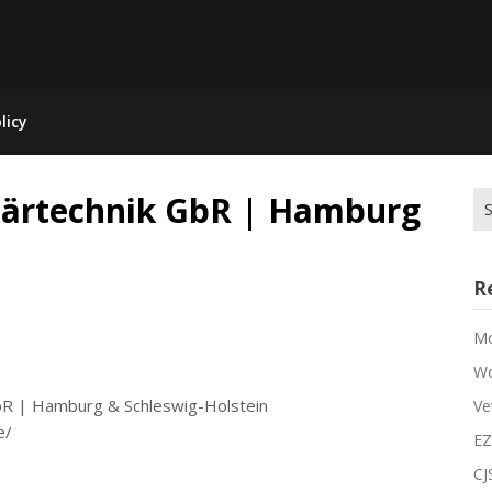
licy
tärtechnik GbR | Hamburg
R
Mo
Wo
bR | Hamburg & Schleswig-Holstein
Ve
e/
EZ
CJ