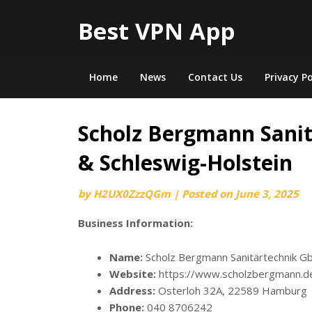
Best VPN App
Home
News
Contact Us
Privacy Po
Scholz Bergmann Sani
& Schleswig-Holstein
by
H2UX0ZzzQGm
|
Posted on
June 3, 2025
Business Information:
Name:
Scholz Bergmann Sanitärtechnik G
Website:
https://www.scholzbergmann.d
Address:
Osterloh 32A, 22589 Hamburg
Phone:
040 8706242