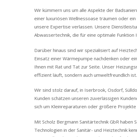
Wir kümmern uns um alle Aspekte der Badsanier
einer luxuriösen Wellnessoase träumen oder ein 
unsere Expertise verlassen. Unsere Dienstleist
Abwassertechnik, die für eine optimale Funktion I
Darüber hinaus sind wir spezialisiert auf Heizt
Einsatz einer Wärmepumpe nachdenken oder eine 
Ihnen mit Rat und Tat zur Seite. Unser Heizungs
effizient läuft, sondern auch umweltfreundlich ist.
Wir sind stolz darauf, in Iserbrook, Osdorf, Sül
Kunden schätzen unseren zuverlässigen Kundendi
sich um Kleinreparaturen oder größere Projekte h
Mit Scholz Bergmann Sanitärtechnik GbR haben S
Technologien in der Sanitär- und Heiztechnik ken